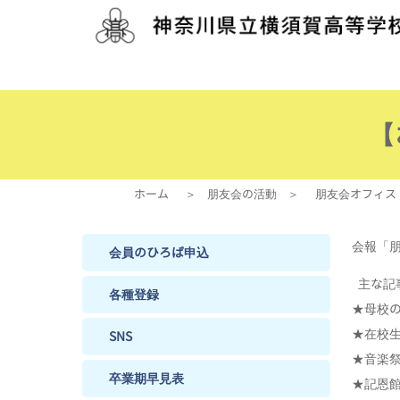
【
ホーム
＞
朋友会の活動
＞
朋友会オフィス
会報「
会員のひろば申込
主な記
各種登録
★母校
★在校
SNS
★音楽
卒業期早見表
★記恩