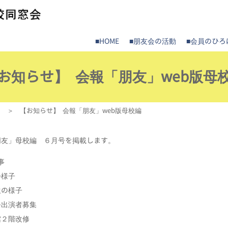
■HOME
■朋友会の活動
■会員のひろ
お知らせ】 会報「朋友」web版母
＞ 【お知らせ】 会報「朋友」web版母校編
朋友」母校編 ６月号を掲載します。
事
の様子
生の様子
祭出演者募集
館２階改修