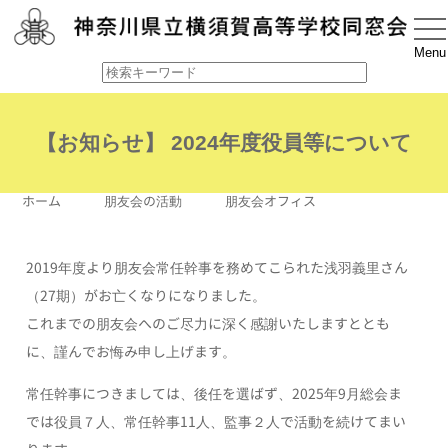
nav
Menu
【お知らせ】 2024年度役員等について
ホーム
＞
朋友会の活動
＞
朋友会オフィス
＞ 【お知ら
せ】 2024年度役員等について
2019年度より朋友会常任幹事を務めてこられた浅羽義里さん
（27期）がお亡くなりになりました。
これまでの朋友会へのご尽力に深く感謝いたしますととも
に、謹んでお悔み申し上げます。
常任幹事につきましては、後任を選ばず、2025年9月総会ま
では役員７人、常任幹事11人、監事２人で活動を続けてまい